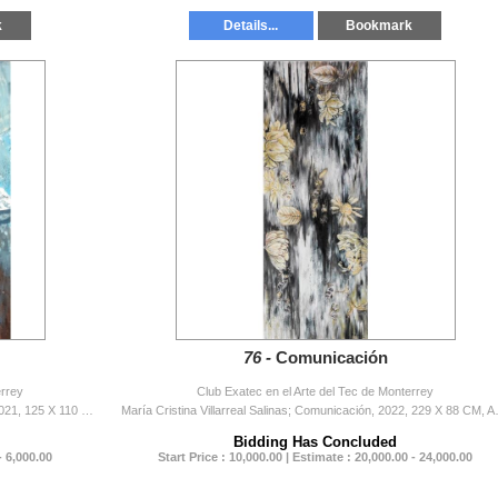
k
Details...
Bookmark
76 -
Comunicación
errey
Club Exatec en el Arte del Tec de Monterrey
José Alfonso Martínez del Paso; Nueva Plataforma, 2021, 125 X 110 X 4.5 CM, Acrílico
María Cristina Villarreal
Bidding Has Concluded
- 6,000.00
Start Price : 10,000.00 | Estimate : 20,000.00 - 24,000.00