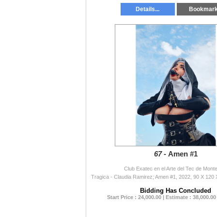
Details...
Bookmar
67 -
Amen #1
Club Exatec en el Arte del Tec de Mont
Bidding Has Concluded
Start Price : 24,000.00 | Estimate : 38,000.00