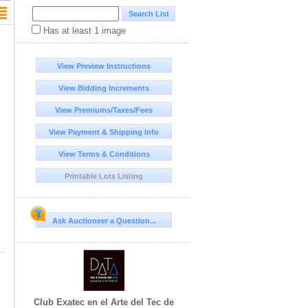
Has at least 1 image
View Preview Instructions
View Bidding Increments
View Premiums/Taxes/Fees
View Payment & Shipping Info
View Terms & Conditions
Printable Lots Listing
Ask Auctioneer a Question...
 Requisitos para un Aquelarre, 2018, 120 X 100 X 2.5 CM , Óleo sobre tela,
Club Exatec en el Arte del Tec de