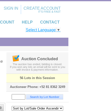
SIGN IN
CREATE ACCOUNT
IT'S FREE & FAST
CCOUNT
HELP
CONTACT
Select Language
▼
Auction Concluded
se
The auction has ended, bidding is closed.
If you won any lots an email will be sent to you
with invoice & payment information.
56 Lots in this Session
Auctioneer Phone: +52 81 8362 3249
0