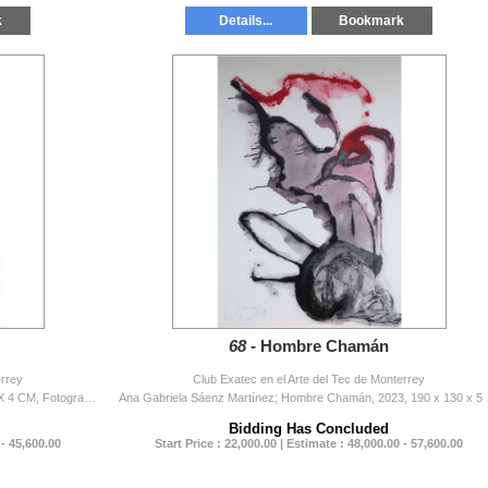
k
Details...
Bookmark
68 -
Hombre Chamán
errey
Club Exatec en el Arte del Tec de Monterrey
Tragica - Claudia Ramirez; Amen #1, 2022, 90 X 120 X 4 CM, Fotografía-
Ana Gabriela Sáenz
Bidding Has Concluded
 - 45,600.00
Start Price : 22,000.00 | Estimate : 48,000.00 - 57,600.00