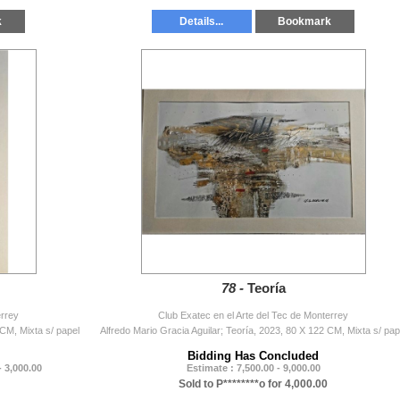
k
Details...
Bookmark
78 -
Teoría
errey
Club Exatec en el Arte del Tec de Monterrey
CM, Mixta s/ papel
Alfredo Mario Gracia Aguilar; Teoría, 2023, 80 X 122 CM, Mixta s/ pap
Bidding Has Concluded
- 3,000.00
Estimate : 7,500.00 - 9,000.00
Sold to P********o for 4,000.00