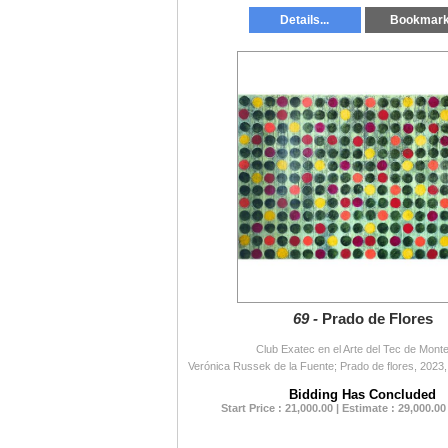
Details...
Bookmar
69 -
Prado de Flores
Club Exatec en el Arte del Tec de Mont
Bidding Has Concluded
Start Price : 21,000.00 | Estimate : 29,000.00