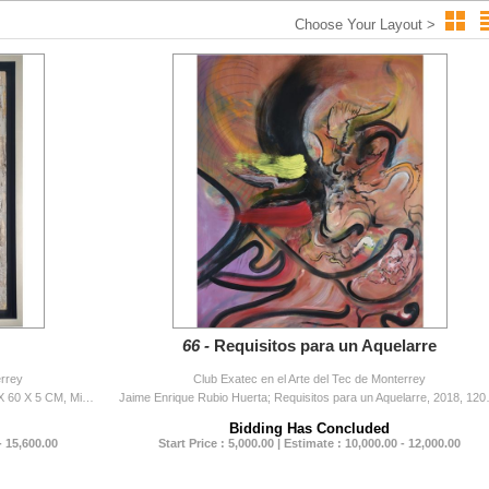
Choose Your Layout >
66 -
Requisitos para un Aquelarre
errey
Club Exatec en el Arte del Tec de Monterrey
Azucena Cruz González; Colibríes al vuelo 2023, 70 X 60 X 5 CM, Mixta y hoja de oro con marco madera
Jaime Enrique Rubio Huerta;
Bidding Has Concluded
- 15,600.00
Start Price : 5,000.00 | Estimate : 10,000.00 - 12,000.00