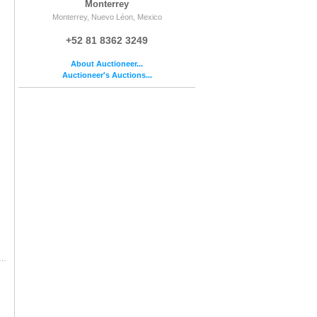
Monterrey
Monterrey, Nuevo Léon, Mexico
+52 81 8362 3249
About Auctioneer...
Auctioneer's Auctions...
 Martínez; Hombre Chamán, 2023, 190 x 130 x 5 cm, Mixta sobre tela, barniz a las ceras