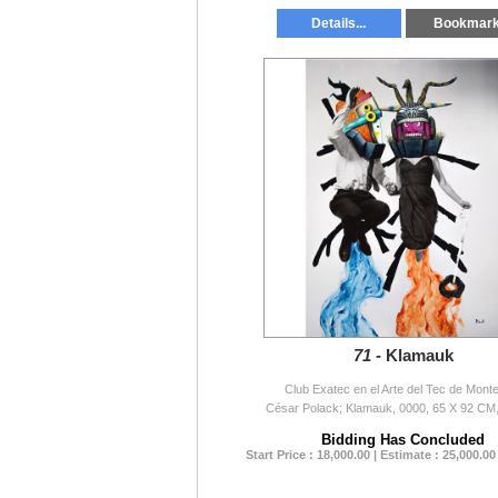
Details...
Bookmar
71 -
Klamauk
Club Exatec en el Arte del Tec de Mont
César Polack; Klamauk, 0000, 65 X 92 CM,
Bidding Has Concluded
Start Price : 18,000.00 | Estimate : 25,000.00