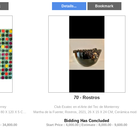
k
Details...
Bookmark
70 -
Rostros
errey
Club Exatec en el Arte del Tec de Monterrey
Verónica Russek de la Fuente; Prado de flores, 2023, 80 X 120 X 5 CM, Acrílico sobre tela
Martha de la
Bidding Has Concluded
 - 34,800.00
Start Price : 4,000.00 | Estimate : 8,000.00 - 9,600.00