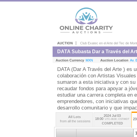
AUCTION
Club Exatec en el Arte del Tec de Mon
DATA Subasta Dar a Través del Ar
Auction Currency
MXN
Auction Location
Av. 
DATA (Dar A Través del Arte ) es u
colaboración con Artistas Visuales
sumaron a esta iniciativa y con su
recaudar fondos para apoyar a jóv
estudiar una carrera completa en e
emprendedores, con iniciativas que
desarrollo comunitario y que impac
2024 Jul 03
All Lots
18:00
23
UTC-06:00 : CST/MDT
from all the sessions
COMPLETED