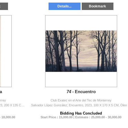
k
Details...
Bookmark
a
74 -
Encuentro
errey
Club Exatec en el Arte del Tec de Monterrey
Mack Doselementos Crew; Trascender la laguna, 2023, 200 X 135 CM, Grabado en gran formato en Mdf (Mdfgrafía)
Salvado
Bidding Has Concluded
- 18,000.00
Start Price : 15,000.00 | Estimate : 25,000.00 - 30,000.00