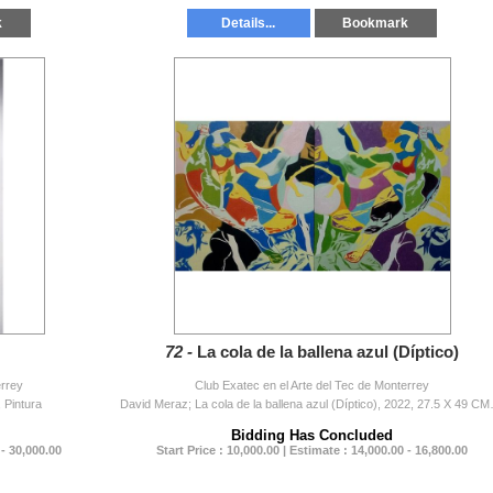
k
Details...
Bookmark
72 -
La cola de la ballena azul (Díptico)
errey
Club Exatec en el Arte del Tec de Monterrey
 Pintura
David Meraz; La cola de
Bidding Has Concluded
 - 30,000.00
Start Price : 10,000.00 | Estimate : 14,000.00 - 16,800.00