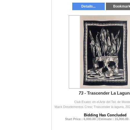
Details...
Bookmar
73 -
Trascender La Lagun
Club Exatec en el Arte del Tec de Mont
Bidding Has Concluded
Start Price : 6,000.00 | Estimate : 15,000.00 