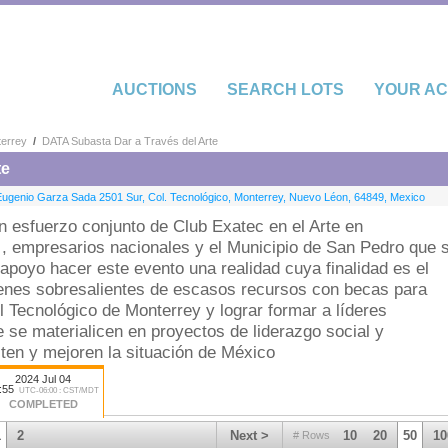
AUCTIONS
SEARCH LOTS
YOUR A
terrey
/
DATA Subasta Dar a Través del Arte
te
Eugenio Garza Sada 2501 Sur, Col. Tecnológico
,
Monterrey
,
Nuevo Léon
,
64849
,
Mexico
n esfuerzo conjunto de Club Exatec en el Arte en
 , empresarios nacionales y el Municipio de San Pedro que 
 apoyo hacer este evento una realidad cuya finalidad es el
enes sobresalientes de escasos recursos con becas para
l Tecnológico de Monterrey y lograr formar a líderes
 se materialicen en proyectos de liderazgo social y
ten y mejoren la situación de México
2024 Jul 04
:55
UTC-06:00 : CST/MDT
COMPLETED
1
2
Next >
10
20
50
10
# Rows